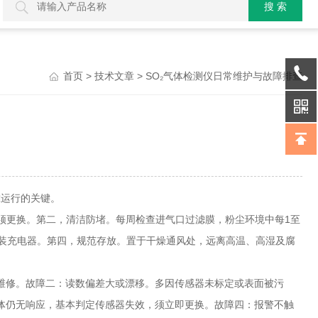
>
> SO₂气体检测仪日常维护与故障排查
首页
技术文章
靠运行的关键。
须更换。第二，清洁防堵。每周检查进气口过滤膜，粉尘环境中每1至
原装充电器。第四，规范存放。置于干燥通风处，远离高温、高湿及腐
修。故障二：读数偏差大或漂移。多因传感器未标定或表面被污
体仍无响应，基本判定传感器失效，须立即更换。故障四：报警不触