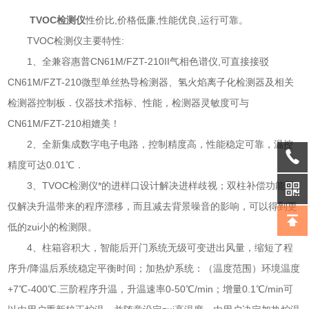
TVOC检测仪
性价比,价格低廉,性能优良,运行可靠。
TVOC检测仪主要特性:
1、全兼容惠普CN61M/FZT-210II气相色谱仪,可直接接驳
CN61M/FZT-210微型单丝热导检测器、氢火焰离子化检测器及相关
检测器控制板．仪器技术指标、性能，检测器灵敏度可与
CN61M/FZT-210相媲美！
2、全新集成数字电子电路，控制精度高，性能稳定可靠，温控
精度可达0.01℃．
3、TVOC检测仪*的进样口设计解决进样歧视；双柱补偿功能不
仅解决升温带来的程序漂移，而且减去背景噪音的影响，可以得到更
低的zui小的检测限。
4、柱箱容积大，智能后开门系统无级可变进出风量，缩短了程
序升/降温后系统稳定平衡时间；加热炉系统：（温度范围）环境温度
+7℃-400℃.三阶程序升温，升温速率0-50℃/min；增量0.1℃/min可