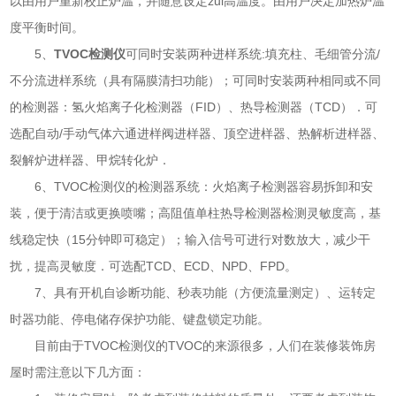
以由用户重新校正炉温，并随意设定zui高温度。由用户决定加热炉温
度平衡时间。
5、
TVOC检测仪
可同时安装两种进样系统:填充柱、毛细管分流/
不分流进样系统（具有隔膜清扫功能）；可同时安装两种相同或不同
的检测器：氢火焰离子化检测器（FID）、热导检测器（TCD）．可
选配自动/手动气体六通进样阀进样器、顶空进样器、热解析进样器、
裂解炉进样器、甲烷转化炉．
6、TVOC检测仪的检测器系统：火焰离子检测器容易拆卸和安
装，便于清洁或更换喷嘴；高阻值单柱热导检测器检测灵敏度高，基
线稳定快（15分钟即可稳定）；输入信号可进行对数放大，减少干
扰，提高灵敏度．可选配TCD、ECD、NPD、FPD。
7、具有开机自诊断功能、秒表功能（方便流量测定）、运转定
时器功能、停电储存保护功能、键盘锁定功能。
目前由于TVOC检测仪的TVOC的来源很多，人们在装修装饰房
屋时需注意以下几方面：