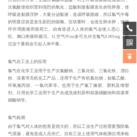
次氯酸使组织受到强烈的氧化；盐酸刺激黏膜发生炎性肿胀，使
呼吸道黏膜浮肿，大量分泌黏液，造成呼吸困难，所以氯气中毒
的明显症状是发生剧烈的咳嗽。症状重时，会发生肺水肿，使循
环作用困难而致死亡。由食道进入人体的氯气会使人恶心、呕
吐、胸口疼痛和腹泻。1L空气中zui多可允许含氯气0.001mg，超
过这个量就会引起人体中毒。
氯气在工业上的应用
氯气在化学工业用于生产次氯酸钠、三氯化铝、三氯化铁、漂白
粉、溴素等无机化工产品，还用于生产有机氯化物，如氯乙酸、
环氧氯丙烷、一氯代苯等。也用于生产氯丁橡胶、塑料及增塑
剂。日用化学工业用于生产合成洗涤剂原料烷基磺酸钠和烷基苯
磺酸钠等。
氯气检测
由于氯气对人体的危害是很大的，所以工业生产过程需要预防氯
气泄漏，避免造成人员伤亡。目前工业上使用气体检测仪用来检