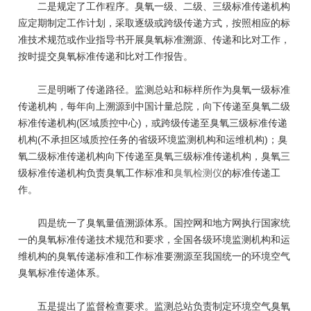
二是规定了工作程序。臭氧一级、二级、三级标准传递机构
应定期制定工作计划，采取逐级或跨级传递方式，按照相应的标
准技术规范或作业指导书开展臭氧标准溯源、传递和比对工作，
按时提交臭氧标准传递和比对工作报告。
三是明晰了传递路径。监测总站和标样所作为臭氧一级标准
传递机构，每年向上溯源到中国计量总院，向下传递至臭氧二级
标准传递机构(区域质控中心)，或跨级传递至臭氧三级标准传递
机构(不承担区域质控任务的省级环境监测机构和运维机构)；臭
氧二级标准传递机构向下传递至臭氧三级标准传递机构，臭氧三
级标准传递机构负责臭氧工作标准和
臭氧检测仪
的标准传递工
作。
四是统一了臭氧量值溯源体系。国控网和地方网执行国家统
一的臭氧标准传递技术规范和要求，全国各级环境监测机构和运
维机构的臭氧传递标准和工作标准要溯源至我国统一的环境空气
臭氧标准传递体系。
五是提出了监督检查要求。监测总站负责制定环境空气臭氧