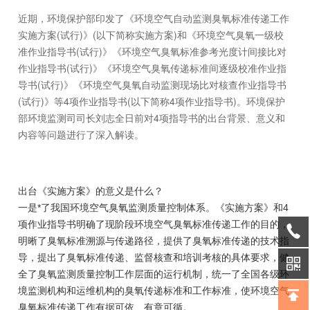
近期，环境保护部印发了《环境空气自动监测臭氧标准传递工作
实施方案(试行)》(以下简称实施方案)和《环境空气臭氧一级校
准作业指导书(试行)》《环境空气臭氧标准参考光度计间接比对
作业指导书(试行)》《环境空气臭氧传递标准间逐级校准作业指
导书(试行)》《环境空气臭氧自动监测现场比对核查作业指导书
(试行)》等4项作业指导书(以下简称4项作业指导书)。环境保护
部环境监测司司长刘志全日前对4项指导书的出台背景、意义和
内容等问题进行了深入解读。
出台《实施方案》的意义是什么？
一是*了我国环境空气臭氧监测质量控制体系。《实施方案》和4
项作业指导书明确了现阶段环境空气臭氧标准传递工作的目的，
明晰了臭氧标准溯源与传递路径，提供了臭氧标准传递的技术指
导，提出了臭氧标准传递、监督核查和培训考核的具体要求，健
全了臭氧监测质量控制工作层面的运行机制，统一了全国各级环
境监测机构和运维机构的臭氧传递标准和工作标准，使环境空气
臭氧标准传递工作有据可依、有章可循。