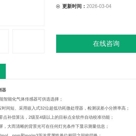
更新时间：
2026-03-04
在线咨询
测器
性能智能化气体传感器可供选选择；
应时间短、采用嵌入式32位超低功耗微处理器，检测误差小分辨率高；
和零点补偿算法，2级至4级以上的目标点全软件自动校准功能；
示屏，大而清晰的背景光可在任何灯光条件下显示测量信息；
ol/mol、ppm和mg/m3等浓度属性单位相同之间的切换；