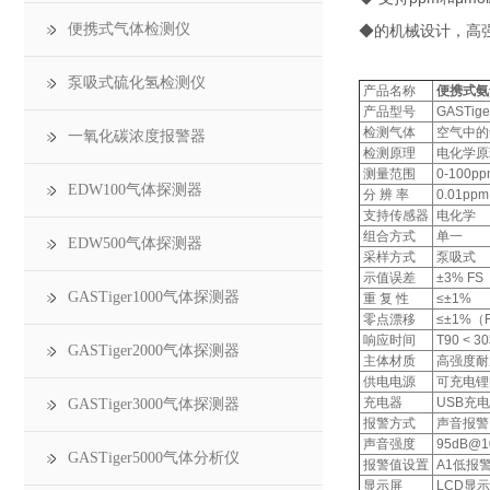
便携式气体检测仪
◆的机械设计，高
泵吸式硫化氢检测仪
产品名称
便携式氨
产品型号
GASTige
检测气体
空气中的
一氧化碳浓度报警器
检测原理
电化学原
测量范围
0-100p
EDW100气体探测器
分 辨 率
0.01p
支持传感器
电化学
组合方式
单一
EDW500气体探测器
采样方式
泵吸式
示值误差
±3% 
GASTiger1000气体探测器
重 复 性
≤±1%
零点漂移
≤±1%（
响应时间
T90 <
GASTiger2000气体探测器
主体材质
高强度耐
供电电源
可充电锂
充电器
USB充电
GASTiger3000气体探测器
报警方式
声音报警
声音强度
95dB@1
GASTiger5000气体分析仪
报警值设置
A1低报
显示屏
LCD显