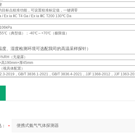
键
的目标点校准功能，可设置校准标定值，一键调零
Ma / Ex ia ⅡC T4 Ga / Ex ia ⅢC T200 130℃ Da
106kPa
+55℃（典型值）；-40℃～+70℃（极限值）
温度、湿度检测环境可选配我司的高温采样探针）
95%RH（无凝露）
×高190mm×厚45mm
g （视具体配置）
2.3-2019，GB/T 3836.1-2021，GB/T 3836.4-2021，JJF 1368-2012，JJF 1363-2
品：