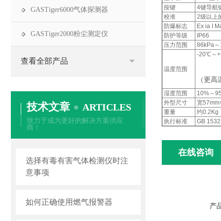
按键
4键导航
GASTiger6000气体探测器
校准
2级以上
防爆标志
Ex ia I 
GASTiger2000粉尘测定仪
防护等级
IP66
压力范围
86kPa～
-20℃～
查看全部产品
温度范围
（更高
湿度范围
10%～
外型尺寸
宽57mm
技术文章
ARTICLES
重量
约0.2K
致力于成为更好的解决方案供应
执行标准
GB 1532
商！
在线咨询
选择有毒有害气体检测仪时注
意事项
如何正确使用燃气报警器
产