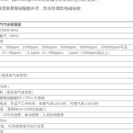
强度耐磨聚碳酸酯外壳，防水防腐防电磁辐射。
气气体探测器
r3000-NH3
氨气（NH3）
理
pm、500ppm、1000ppm、2000ppm、5000ppm、50000ppm、100000ppm可选
pm（0～99ppm）；0.1ppm（0～999ppm）；1ppm（1000ppm及以上）
FS（视具体气体类型）
FS/年）
 30秒（视具体气体类型）
磨聚碳酸酯PC+TPU+不锈钢
电池，常温下工作时间：有毒气体≥24小时，可燃气体 ≥10小时
器，通用Micro-USB充电接口
，LED光报警，振动报警，人员跌倒报警
0cm
警值、A2高报警值可自行设置
示屏