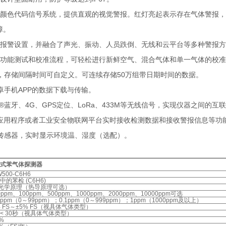
的颜色代码信号系统，提供直观的视觉警报。红灯亮起表示存在气体警报
障。
的报警设置，并融合了声光、振动、人员跌倒、无线和云平台等多种警报
的功能测试和校准流程，可轻松进行新鲜空气、混合气体和单一气体的校
，存储间隔时间可自定义。可连续存储50万组带日期时间的数据。
安卓手机APP的数据下载与传输。
tooth®蓝牙、4G、GPS定位、LoRa、433M等无线信号，实现仪器
P应用程序或者工业安全物联网平台实时接收检测数据和接收警报信息等功
度传感器，实时显示环境温、湿度（选配）。
式苯气体探测器
500-C6H6
中的苯检 (C6H6)
D光学原理（热导原理可选）
0ppm、100ppm、500ppm、1000ppm、2000ppm、10000ppm可选
01ppm（0～99ppm）；0.1ppm（0～999ppm）；1ppm（1000ppm及以上）
% FS～±5% FS（视具体气体类型）
0 < 30秒（视具体气体类型）
%