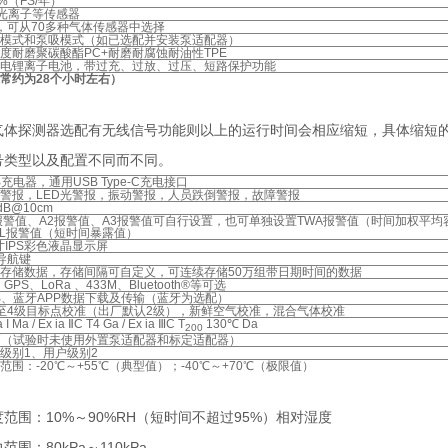
1%（FS/年）
D光离子等传感器
，可从70多种气体传感器中选择
模式和泵吸模式（如已选配并安装泵适配器）
度耐磨聚碳酸酯PC+耐磨耐腐蚀耐油性TPE
电锂离子电池，带过充、过放、过压、短路保护功能
常约为28个小时左右）
气体探测器选配有无线信号功能则以上的运行时间会相应缩短，具体缩短
号类型以及配置不同而不同。
B充电器，通用USB Type-C充电接口
警报，LED光警报，振动警报，人员跌倒警报，故障警报
dB@10cm
报警值、A2报警值、A3报警值可自行设置，也可单独设置TWA报警值（时间加权平均
EL报警值（短时间暴露值）
0寸IPS彩色液晶显示屏
导航键
存储数据，存储间隔可自定义，可连续存储50万组带日期时间的数据
GPS、LoRa 、433M、Bluetooth®等可选
B、蓝牙APP数据下载及传输（蓝牙为选配）
至4级目标点校准（出厂默认2级），新鲜空气校准，混合气体校准
a I Ma / Ex ia ⅡC T4 Ga / Ex ia ⅢC T
130℃ Da
200
67（试验时未使用外置泵适配器和标定适配器）
级别1、用户级别2
范围：-20℃～+55℃（典型值）；-40℃～+70℃（极限值）
度范围：10%～90%RH（短时间不超过95%）相对湿度
范围：80kPa～110kPa