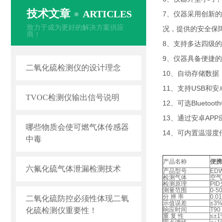
技术文章
ARTICLES
7、仪器采用创新
致力于成为更好的解决方案供应
况，提供的安全保
商！
8、支持多达四级
9、仪器具备便捷
二氧化硫检测仪的设计理念
10、自动存储数据
11、支持USB和
TVOC检测仪输出信号说明
12、可选Blue
13、通过安卓AP
哪些物质会使可燃气体传感器
14、可内置温湿
中毒
产品名称
便携
六氟化硫气体泄漏检测技术
产品型号
EDW
检测气体
空气
检测原理
PI
测量范围
0-5
分 辨 率
0.
二氧化硫防控必须性体现二氧
示值误差
±3
化硫检测仪重要性！
响应时间
T9
重 复 性
≤±1