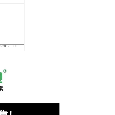
63-2019，JJF