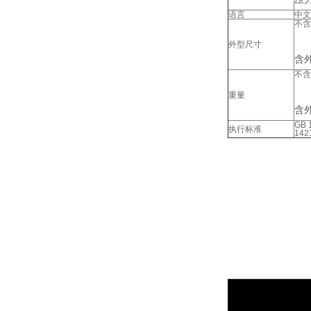
语言
中文
不含
外型尺寸
含外
不含
重量
含
GB 
执行标准
142