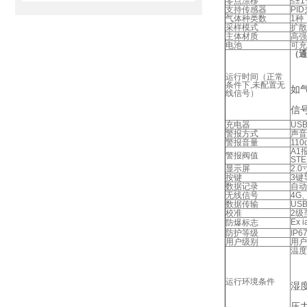
零点漂移
≤±
支持传感器
PI
气体种类数
1种
采样模式
扩散
主体材质
高强
电池
可充
（通
运行时间（正常
条件下,未配置无
如
线信号）
信
充电器
US
警报方式
声音
警报音量
110
A1
警报阀值
ST
显示屏
2.
按键
3键
数据记录
自动
无线信号
4G、
数据传输
US
校准
2级
Ex i
防爆标志
防护等级
IP
用户级别
用户
温度
运行环境条件
湿
压力