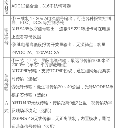
体
ADC12铝合金，316不锈钢可选
材
质
① 三线制4～20mA电流信号输出，可连各种报警控制
器、PLC、DCS 等控制系统
② RS485数字信号输出，连接RS232转接卡可在电脑
输
出
上查看存储数据
信
号
③ 继电器高低段报警开关量输出：无源触点，容量
24VDC 2A、120VAC 2A
①三芯（四芯）屏蔽电缆传输：最远可传输1000米至
2000米（单芯1平方屏蔽电缆）
②TCP/IP传输：支持TCP/IP协议，通过组网远距离实
信
时传输（选配）
号
传
③光纤传输：最远可传输20～40公里，光纤MODEM单
输
模多芯传输（选配）
④RTU433无线传输：传输距离0至2公里，视传输功率
方
及现场环境定（选配）
式
⑤GPRS 4G无线传输：无距离限制，内置模块，通过
运营商信号传输（选配）