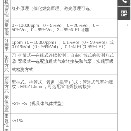
检
测
红外原理（催化燃烧原理、激光原理可选）
原
理
测
量
0～10000ppm、0～5%Vol、0～20%Vol、0～
范
50%Vol、0～99%Vol、3～99%LEL可选
围
分
1ppm（0～10000ppm）、0.1%Vol（0～99%Vol）或
辨
0.01%Vol（0～99%Vol）、0.1%LEL(0-99%LEL)
率
① 扩散式—在线式连续检测，自由扩散式的检测方式
采
样
② 泵吸式—选配流通式气室转接头和气泵，实现泵吸
方
式检测方式
式
安
装
壁挂式、抱管式、管道（插管）)式；管道式气室外螺
方
纹：M45*1.5mm，可选配管道焊接转接头
式
示
值
±3% FS（视具体气体类型）
误
差
重
复
≤±1%
性