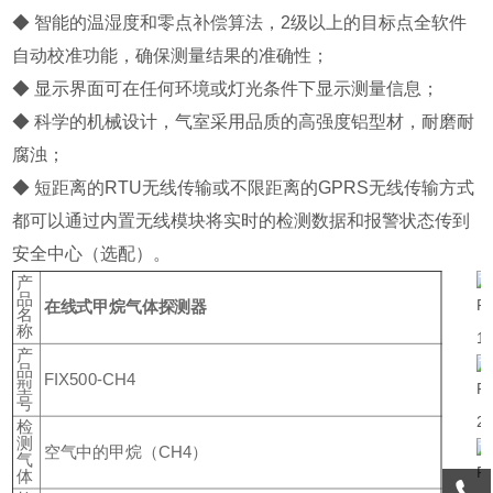
◆ 智能的温湿度和零点补偿算法，2级以上的目标点全软件
自动校准功能，确保测量结果的准确性；
◆ 显示界面可在任何环境或灯光条件下显示测量信息；
◆ 科学的机械设计，气室采用品质的高强度铝型材，耐磨耐
腐浊；
◆ 短距离的RTU无线传输或不限距离的GPRS无线传输方式
都可以通过内置无线模块将实时的检测数据和报警状态传到
安全中心（选配）。
产
品
在线式甲烷气体探测器
名
称
产
品
FIX500-CH4
型
号
检
测
空气中的甲烷（CH4）
气
体