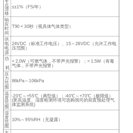
零
点
≤±1%（FS/年）
漂
移
响
应
T90 < 30秒（视具体气体类型）
时
间
供
电
24VDC（标准工作电压）、15～28VDC（允许工作电
电
压范围）
源
功
< 2.0W（可燃气体，不带声光报警）；< 1.5W（有毒
气体，不带声光报警）
耗
压
力
86kPa～106kPa
范
围
温
-20℃～+55℃（典型值）；-40℃～+70℃（极限值）
度
(更高温度、湿度检测环境可选购我司的前置预处理气
范
体监测系统)
围
湿
度
10%～95%RH（无凝露）
范
围
主