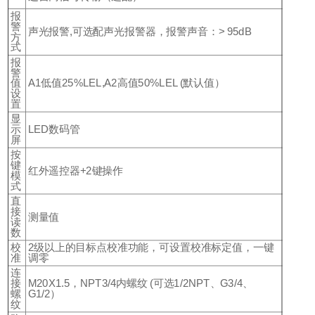
报
警
声光报警,可选配声光报警器，报警声音：> 95dB
方
式
报
警
值
A1低值25%LEL,A2高值50%LEL (默认值）
设
置
显
示
LED数码管
屏
按
键
红外遥控器+2键操作
模
式
直
接
测量值
读
数
校
2级以上的目标点校准功能，可设置校准标定值，一键
准
调零
连
接
M20X1.5，NPT3/4内螺纹 (可选1/2NPT、G3/4、
螺
G1/2）
纹