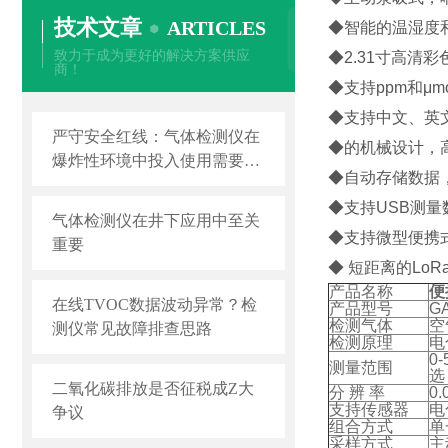
技术文章
ARTICLES
◆智能的温湿度
致力于成为更好的解决方案供应
◆2.31寸高
商！
◆支持ppm和μm
◆支持中文、英
严守安全红线：气体检测仪在
◆的机械设计，
爆炸性环境中投入使用需要注
◆自动存储数据
意哪些问题
◆支持USB测量
气体检测仪在井下应用中至关
◆支持微型便携
重要
◆ 短距离的L
产品名称
便
在线TVOC数据波动异常？检
产品型号
GA
检测气体
空
测仪常见故障排查思路
检测原理
电
0
测量范围
选
二氧化碳排放是否征税成Z大
分 辨 率
0
支持传感器
电
争议
组合方式
单
采样方式
主