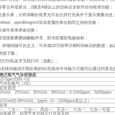
和零点补偿算法，2级至4级以上的目标点全软件自动校准功能；
清彩色显示屏，大而清晰的背景光可在任何灯光条件下显示测量信息
ol/mol、ppm和mg/m3等浓度属性单位相同之间的切换；
文操作菜单界面切换；
高强度耐磨聚碳酸酯外壳，防水防腐防电磁辐射；
，存储间隔可自定义，可存储20万组带日期时间标识的数据，如选
数据下载；
式打印机蓝牙无线打印（选配）；
oRa无线传输或不限距离的4G无线信号传输方式都可以通过内置
携式氧气气体探测器
STiger2000 -O2
气中的氧气（O2）
化学原理
-5%Vol、25%Vol、30%Vol、99%Vol；0-1000ppm、5000ppm
.01%Vol(0-99%Vol)；1ppm（0～1000ppm及以上）
化学
一、二合一、三合一、四合一、五合一、六合一、七合一可选
动泵吸式，内置气泵可独立打开或关闭