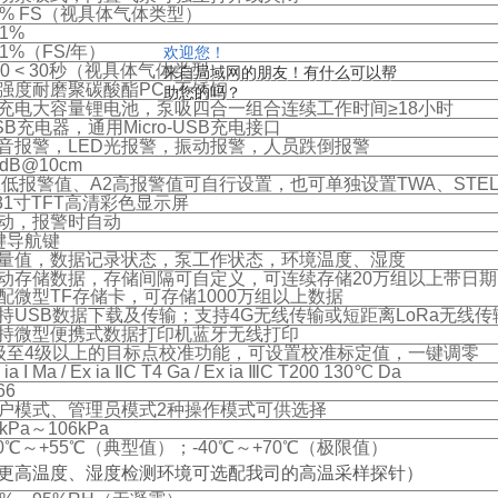
3% FS（视具体气体类型）
±1%
±1%（FS/年）
欢迎您！
90 < 30秒（视具体气体类型）
来自局域网的朋友！有什么可以帮
强度耐磨聚碳酸酯PC+不锈钢
助您的吗？
充电大容量锂电池，泵吸四合一组合连续工作时间≥18小时
SB充电器，通用Micro-USB充电接口
音报警，LED光报警，振动报警，人员跌倒报警
5dB@10cm
1低报警值、A2高报警值可自行设置，也可单独设置TWA、STE
.31寸TFT高清彩色显示屏
动，报警时自动
键导航键
量值，数据记录状态，泵工作状态，环境温度、湿度
动存储数据，存储间隔可自定义，可连续存储20万组以上带日
配微型TF存储卡，可存储1000万组以上数据
持USB数据下载及传输；支持4G无线传输或短距离LoRa无线
持微型便携式数据打印机蓝牙无线打印
级至4级以上的目标点校准功能，可设置校准标定值，一键调零
 ia I Ma / Ex ia ⅡC T4 Ga / Ex ia ⅢC T200 130℃ Da
66
户模式、管理员模式2种操作模式可供选择
kPa～106kPa
20℃～+55℃（典型值）；-40℃～+70℃（极限值）
更高温度、湿度检测环境可选配我司的高温采样探针）