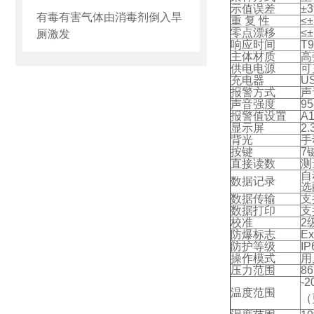
示值误差
±
有毒有害气体由消毒剂倒入旱
重 复 性
≤
零点漂移
≤
厕激发
响应时间
T
主体材质
高
供电电源
可
充电器
U
报警方式
声
声音强度
9
报警值设置
A
显示屏
2
背光
手
按键
7
直接读数
测
自
数据记录
选
数据传输
支
数据打印
支
校准
2
防爆标志
Ex
防护等级
IP
操作模式
用
压力范围
86
-
温度范围
（