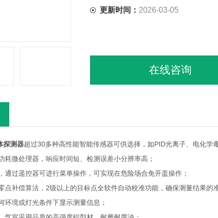
更新时间：
2026-03-05
在线咨询
体探测器
超过30多种高性能智能传感器可供选择，如PID光离子、电化
低功耗微处理器，响应时间短、检测误差小分辨率高；
器，通过遥控器可进行菜单操作，可实现在危险场合免开盖操作；
和零点补偿算法，2级以上的目标点全软件自动校准功能，确保测量结果的
任何环境或灯光条件下显示测量信息；
计，气室采用品质的高强度铝型材，耐磨耐腐浊；