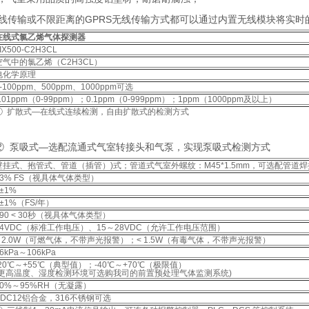
无线传输或不限距离的GPRS无线传输方式都可以通过内置无线模块将实
在线式氯乙烯气体探测器
IX500-C2H3CL
空气中的氯乙烯（C2H3CL）
电化学原理
-100ppm、500ppm、1000ppm可选
.01ppm（0-99ppm）；0.1ppm（0-999ppm）；1ppm（1000ppm及以上）
① 扩散式—在线式连续检测，自由扩散式的检测方式
② 泵吸式—选配流通式气室转接头和气泵，实现泵吸式检测方式
壁挂式、抱管式、管道（插管）)式；管道式气室外螺纹：M45*1.5mm，可选配管道
±3% FS（视具体气体类型）
±1%
≤±1%（FS/年）
T90 < 30秒（视具体气体类型）
24VDC（标准工作电压）、15～28VDC（允许工作电压范围）
< 2.0W（可燃气体，不带声光报警）；< 1.5W（有毒气体，不带声光报警）
6kPa～106kPa
-20℃～+55℃（典型值）；-40℃～+70℃（极限值）
(更高温度、湿度检测环境可选购我司的前置预处理气体监测系统)
10%～95%RH（无凝露）
ADC12铝合金，316不锈钢可选