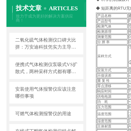
技术文章
ARTICLES
◆ 短距离的RTU
致力于成为更好的解决方案供应
产品名称
商！
产品型号
F
检测气体
检测原理
测量范围
0
二氧化硫气体检测仪口碑大比
分 辨 率
0
拼：万安迪科技凭实力主导专
业赛道
采样方式
便携式气体检测仪泵吸式VS扩
安装方式
散式，两种采样方式都有哪些
示值误差
区别？
重 复 性
≤
零点漂移
安装使用气体报警仪应该注意
响应时间
哪些事项
供电电源
功 耗
压力范围
8
可燃气体检测报警仪的用途
温度范围
湿度范围
主体材质