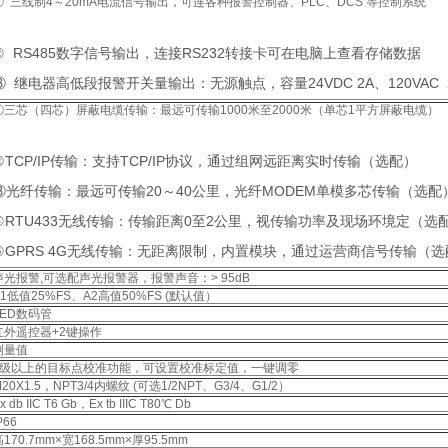
① 三线制4～20mA电流信号输出，可连各种报警控制器、PLC、DCS 等控制系统
② RS485数字信号输出，连接RS232转接卡可在电脑上查看存储数据
③ 继电器高低段报警开关量输出：无源触点，容量24VDC 2A、120VAC 
①三芯（四芯）屏蔽电缆传输：最远可传输1000米至2000米（单芯1平方屏蔽电缆）
②TCP/IP传输：支持TCP/IP协议，通过组网远距离实时传输（选配）
③光纤传输：最远可传输20～40公里，光纤MODEM单模多芯传输（选配
④RTU433无线传输：传输距离0至2公里，视传输功率及现场环境定（选
⑤GPRS 4G无线传输：无距离限制，内置模块，通过运营商信号传输（选
声光报警,可选配声光报警器，报警声音：> 95dB
A1低值25%FS、A2高值50%FS (默认值）
LED数码管
红外遥控器+2键操作
测量值
2级以上的目标点校准功能，可设置校准标定值，一键调零
20X1.5，NPT3/4内螺纹 (可选1/2NPT、G3/4、G1/2）
x db IIC T6 Gb，Ex tb IIIC T80℃ Db
P66
170.7mm×宽168.5mm×厚95.5mm