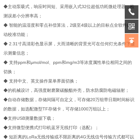
◆主动泵吸式，响应时间短、采用嵌入式32位超低功耗微处理器，检
测误差小分辨率高；
◆ 智能的温湿度和零点补偿算法，2级至4级以上的目标点全软件自
动校准功能；
◆ 2.31寸高清彩色显示屏，大而清晰的背景光可在任何灯光条件下显
示测量信息；
◆ 支持ppm和μmol/mol、ppm和mg/m3等浓度属性单位相同之间的
切换；
◆ 支持中文、英文操作菜单界面切换；
◆的机械设计，高强度耐磨聚碳酸酯外壳，防水防腐防电磁辐射；
◆自动存储数据，存储间隔可自定义，可存储20万组带日期时间标识
的数据，如选配微型TF存储卡，可存储1000万组以上；
◆支持USB测量数据下载；
◆支持微型便携式打印机蓝牙无线打印（选配）；
◆ 短距离的LoRa无线传输或不限距离的4G无线信号传输方式都可以