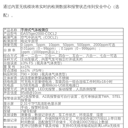
通过内置无线模块将实时的检测数据和报警状态传到安全中心（选
配）。
产品名称
手持式气体检测仪
产品型号
GASTiger2000-COCL2
检测气体
空气中的光气（COCL2）
检测原理
电化学原理
测量范围
0-1ppm、5ppm、10ppm、50ppm、500ppm、2000ppm可选
0.01ppm（0～99ppm）；0.1ppm（0～999ppm）；
分 辨 率
1ppm（1000ppm及以上）
组合方式
单一、二合一、三合一、四合一、五合一、六合一、七合一可选
采样方式
主动泵吸式，内置气泵可独立打开或关闭
示值误差
±3% FS（视具体气体类型）
重 复 性
≤±1%
零点漂移
≤±1%（FS/年）
响应时间
T90 < 30秒（视具体气体类型）
主体材质
高强度耐磨聚碳酸酯PC+不锈钢
供电电源
可充电大容量锂电池，泵吸四合一组合连续工作时间≥18小时
充电器
USB充电器，通用Micro-USB充电接口
报警方式
声音报警，LED光报警，振动报警，人员跌倒报警
声音强度
95dB@10cm
A1低报警值、A2高报警值可自行设置，也可单独设置TWA、STEL
报警值设置
报警值
显示屏
2.31寸TFT高清彩色显示屏
背光
手动，报警时自动
按键
7键导航键
直接读数
测量值，数据记录状态，泵工作状态，环境温度、湿度
自动存储数据，存储间隔可自定义，可连续存储20万组以上带日期
数据记录
时间数据，选配微型TF存储卡，可存储1000万组以上数据
支持USB数据下载及传输；支持4G无线传输或短距离LoRa无线传
数据传输