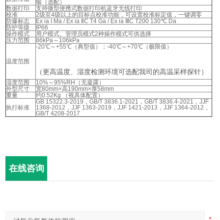
输（选配）
数据打印
支持微型便携式数据打印机蓝牙无线打印
校准
2级至4级以上的目标点校准功能，可设置校准标定值，一键调零
防爆标志
Ex ia I Ma / Ex ia ⅡC T4 Ga / Ex ia ⅢC T200 130℃ Da
防护等级
IP66
操作模式
用户模式、管理员模式2种操作模式可供选择
压力范围
86kPa～106kPa
-20℃～+55℃（典型值）；-40℃～+70℃（极限值）
温度范围
（更高温度、湿度检测环境可选配我司的高温采样探针）
湿度范围
10%～95%RH（无凝露）
外型尺寸
宽80mm×高190mm×厚58mm
重量
约0.52Kg （视具体配置）
GB 15322.3-2019，GB/T 3836.1-2021，GB/T 3836.4-2021，JJF
执行标准
1368-2012，JJF 1363-2019，JJF 1421-2013，JJF 1364-2012，
GB/T 4208-2017
在线咨询